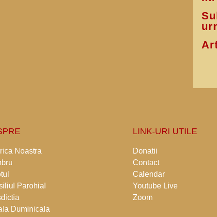
Su
ur
Ar
SPRE
LINK-URI UTILE
rica Noastra
Donatii
bru
Contact
tul
Calendar
iliul Parohial
Youtube Live
sdictia
Zoom
la Duminicala