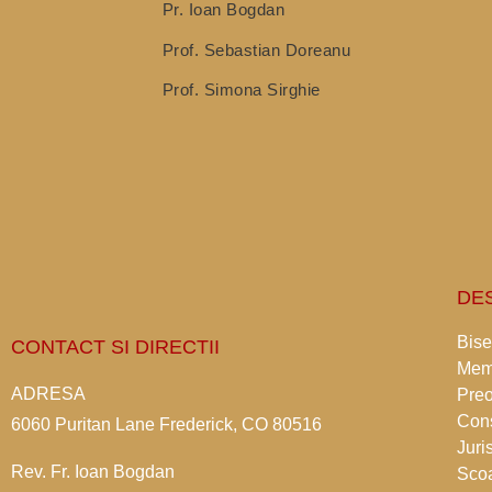
Pr. Ioan Bogdan
Prof. Sebastian Doreanu
Prof. Simona Sirghie
Get Involved
DE
Bise
CONTACT SI DIRECTII
Mem
ADRESA
Preo
Cons
6060 Puritan Lane Frederick, CO 80516
Juri
Rev. Fr. Ioan Bogdan
Scoa