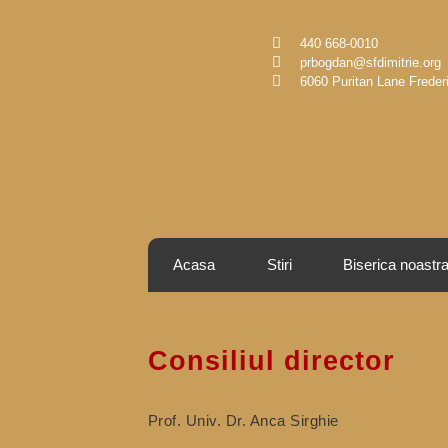
440 668-0010
prbogdan@sfdimitrie.org
6060 Puritan Lane Frede
Acasa
Stiri
Biserica noastr
Consiliul director
Prof. Univ. Dr. Anca Sirghie