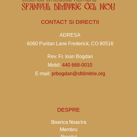
CONTACT SI DIRECTII
ADRESA
6060 Puritan Lane Frederick, CO 80516
Rev. Fr. Ioan Bogdan
Mobil:
440 668-0010
E-mail:
prbogdan@sfdimitrie.org
DESPRE
Biserica Noastra
Membru
Preotul