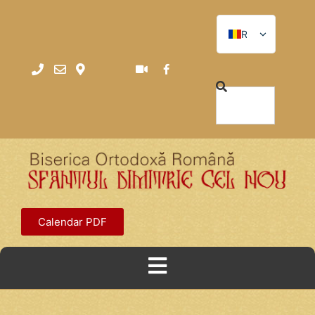
RO
RO
EN
Calendar PDF