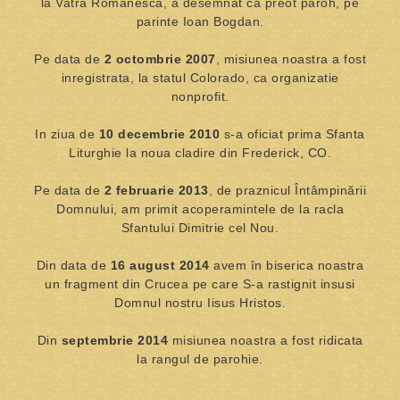
la Vatra Romanesca, a desemnat ca preot paroh, pe
parinte Ioan Bogdan.
Pe data de
2 octombrie 2007
, misiunea noastra a fost
inregistrata, la statul Colorado, ca organizatie
nonprofit.
In ziua de
10 decembrie 2010
s-a oficiat prima Sfanta
Liturghie la noua cladire din Frederick, CO.
Pe data de
2 februarie 2013
, de praznicul Întâmpinării
Domnului, am primit acoperamintele de la racla
Sfantului Dimitrie cel Nou.
Din data de
16 august 2014
avem în biserica noastra
un fragment din Crucea pe care S-a rastignit insusi
Domnul nostru Iisus Hristos.
Din
septembrie 2014
misiunea noastra a fost ridicata
la rangul de parohie.