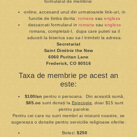
formularul de membrie:
online, accesand unul din urmatoarele link-uri, in
functie de limba dorita:
romana
sau
engleza
descarcati formularul in
romana
sau
engleza
romana, completati-l, dupa care puteti sa il
aduceti la biserica sau sa-l trimiteti la adresa:
Secretariat
Saint Dimitrie the New
6060 Puritan Lane
Frederick, CO 80516
Taxa de membrie pe acest an
este:
$100/an
pentru o persoana.
Din această sumă,
$85.oo
sunt donați la
Episcopie
, doar $15 sunt
pentru parohie.
Pentru cei care nu sunt membri ai misiunii noastre, se
sugereaza o donatie pentru serviciile religioase oferite:
Botez
: $250