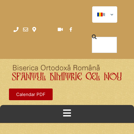
RO
RO
EN
Calendar PDF