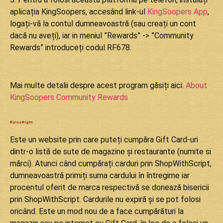
aplicația KingSoopers, accesând link-ul
KingSoopers App
,
logați-vă la contul dumneavoastră (sau creați un cont
dacă nu aveți), iar in meniul ”Rewards” -> ”Community
Rewards” introduceți codul RF678.
Mai multe detalii despre acest program găsiți aici:
About
KingSoopers Community Rewards
RaiseRight
Este un website prin care puteți cumpăra Gift Card-uri
dintr-o listă de sute de magazine și restaurante (numite si
mărci). Atunci când cumpărați carduri prin ShopWithScript,
dumneavoastră primiți suma cardului în întregime iar
procentul oferit de marca respectivă se donează bisericii
prin ShopWithScript. Cardurile nu expiră și se pot folosi
oricând. Este un mod nou de a face cumpărături la