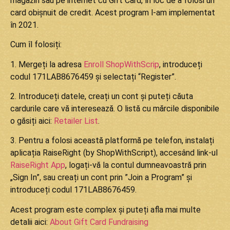
magazin sau pe internet cu Gift Card, în loc de a folosi un
card obișnuit de credit. Acest program l-am implementat
în 2021.
Cum îl folosiți:
1. Mergeți la adresa
Enroll ShopWithScrip
, introduceți
codul 171LAB8676459 și selectați “Register”.
2. Introduceți datele, creați un cont și puteți căuta
cardurile care vă interesează. O listă cu mărcile disponibile
o găsiți aici:
Retailer List
.
3. Pentru a folosi această platformă pe telefon, instalați
aplicația RaiseRight (by ShopWithScript), accesând link-ul
RaiseRight App
, logați-vă la contul dumneavoastră prin
„Sign In”, sau creați un cont prin ”Join a Program” și
introduceți codul 171LAB8676459.
Acest program este complex și puteți afla mai multe
detalii aici:
About Gift Card Fundraising