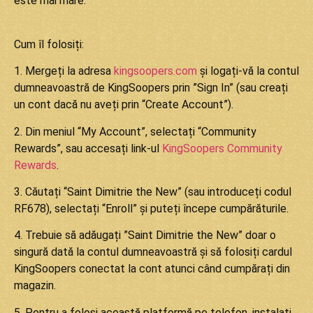
este mai mare.
Cum îl folosiți:
1. Mergeți la adresa
kingsoopers.com
și logați-vă la contul
dumneavoastră de KingSoopers prin ”Sign In” (sau creați
un cont dacă nu aveți prin “Create Account”).
2. Din meniul “My Account”, selectați “Community
Rewards”, sau accesați link-ul
KingSoopers Community
Rewards
.
3. Căutați “Saint Dimitrie the New” (sau introduceți codul
RF678), selectați “Enroll” și puteți începe cumpărăturile.
4. Trebuie să adăugați ”Saint Dimitrie the New” doar o
singură dată la contul dumneavoastră și să folosiți cardul
KingSoopers conectat la cont atunci când cumpărați din
magazin.
5. Pentru a folosi această platformă pe telefon, instalați