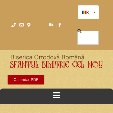
RO
RO
EN
Calendar PDF