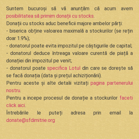
Suntem bucuroși să vă anunțăm că acum avem
posibilitatea să primim donații cu stocks
.
Donații cu stocks aduc beneficii majore ambelor părți:
- biserica obține valoarea maximală a stockurilor (se rețin
doar 1.9%);
- donatorul poate evita impozitul pe câștigurile de capital;
- donatorul deduce întreaga valoare curentă de piață a
donației din impozitul pe venit;
- donatorul poate
specifica Lotul
din care se dorește să
se facă donația (data și prețul achiziționării).
Pentru aceste și alte detalii vizitați
pagina partenerului
nostru
.
Pentru a incepe procesul de donație a stockurilor
faceti
click aici
.
Întrebările le puteți adresa prin email la
donate@sfdimitrie.org