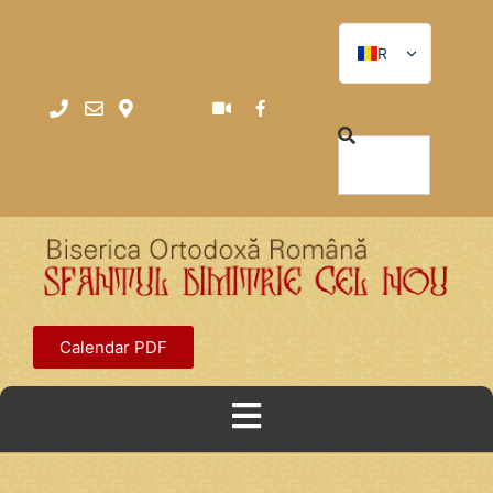
RO
RO
EN
Calendar PDF