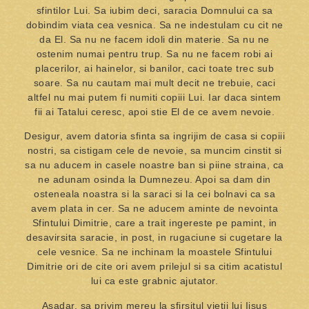
sfintilor Lui. Sa iubim deci, saracia Domnului ca sa
dobindim viata cea vesnica. Sa ne indestulam cu cit ne
da El. Sa nu ne facem idoli din materie. Sa nu ne
ostenim numai pentru trup. Sa nu ne facem robi ai
placerilor, ai hainelor, si banilor, caci toate trec sub
soare. Sa nu cautam mai mult decit ne trebuie, caci
altfel nu mai putem fi numiti copiii Lui. Iar daca sintem
fii ai Tatalui ceresc, apoi stie El de ce avem nevoie.
Desigur, avem datoria sfinta sa ingrijim de casa si copiii
nostri, sa cistigam cele de nevoie, sa muncim cinstit si
sa nu aducem in casele noastre ban si piine straina, ca
ne adunam osinda la Dumnezeu. Apoi sa dam din
osteneala noastra si la saraci si la cei bolnavi ca sa
avem plata in cer. Sa ne aducem aminte de nevointa
Sfintului Dimitrie, care a trait ingereste pe pamint, in
desavirsita saracie, in post, in rugaciune si cugetare la
cele vesnice. Sa ne inchinam la moastele Sfintului
Dimitrie ori de cite ori avem prilejul si sa citim acatistul
lui ca este grabnic ajutator.
Asadar, sa privim mereu la sfirsitul vietii lui Iisus