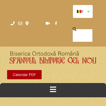
RO
RO
EN
Calendar PDF