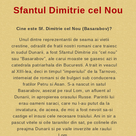
Sfantul Dimitrie cel Nou
Cine este Sf. Dimitrie cel Nou (Basarabov)?
Unul dintre reprezentantii de seama ai vietii
crestine, odraslit de fratii nostri romani care traiesc
in sudul Dunarii, a fost Sfantul Dimitrie zis “cel nou”
sau “Basarabov”, ale carui moaste se gasesc azi in
catedrala patriarhala din Bucuresti. A trait in veacul
al XIII-lea, deci in timpul “imperiului” de la Tarnovo,
intemeiat de romani si de bulgari sub conducerea
fratilor Petru si Asan. S-a nascut in satul
Basarabov, asezat pe raul Lom, un afluent al
Dunarii, in apropierea orasului Russe. Parintii lui
erau oameni saraci, care nu l-au putut da la
invatatura, de aceea, de mic a fost nevoit sa-si
castige el insusi cele necesare traiului. Ani in sir a
pascut vitele si oile taranilor din sat, pe colinele din
preajma Dunarii si pe vaile inverzite ale raului
Lom.