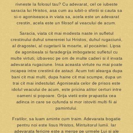
rivneste la folosul tau? Cu adevarat, cel ce iubeste
saracia lui Hristos, asa cum au iubit-o sfintii si cauta sa
si-o agoniseasca in viata sa, acela este un adevarat
crestin, acela este un filosof al veacului de acum.
Saracia, viata cit mai modesta naste in sufletul
crestinului duhul smereniei lui Hristos, duhul rugaciunii,
al dragostei, al cugetarii la moarte, al pocaintei. Lipsa
de agoniseala si faradegrija imbogatesc sufletul cu
multe virtuti, izbavesc pe om de multe caderi si il invata
adevarata rugaciune. Insa aceasta virtute nu mai poate
incapea intre crestinii de astazi. Acum toti alearga dupa
bani cit mai multi, dupa haine cit mai scumpe, dupa un
trai cit mai indestulat. Agoniseala celor de prisos este
idolul veacului de acum, este pricina atitor certuri intre
oameni si popoare. Grija vietii este prapastia cea
adinca in care se cufunda si mor istoviti multi fii ai
pamintului.
Fratilor, sa luam aminte cum traim. Adevarata bogatie
pentru noi este Iisus Hristos, Mintuitorul lumii. Iar
adevarata fericire este a merge pe urmele Lui si ale