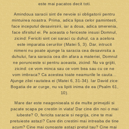
este mai pacatos decit toti.
Amindoua saracii sint de nevoie si obligatorii pentru
mintuirea noastra. Prima, adica lipsa celor pamintesti,
face inceputul desavirsirii, iar a doua, adica smerenia,
face sfirsitul ei. Pe aceasta o fericeste insusi Domnul,
zicind: Fericiti sint cei saraci cu duhul, ca a acelora
este imparatia cerurilor (Matei 5, 3). Dar, intrucit
nimeni nu poate ajunge la saracia cea desavirsita a
duhului, fara saracia cea din afara a materiei, Domnul
ne porunceste si pentru aceasta, zicind: Nu va grijiti,
zicind: ce vom minca sau ce vom bea sau cu ce ne
vom imbraca? Ca acestea toate neamurile le cauta…
Ajunge zilei rautatea ei (Matei 6, 31-34). Iar David zice:
Bogatia de ar curge, nu va lipiti inima de ea (Psalm 61,
10).
Mare dar este neagoniseala si de multe primejdii si
pacate scapa pe crestin in viata! Dar cine din noi o mai
iubeste? O, fericita saracie si negrija, cine te mai
pretuieste astazi? Care din crestini mai intreaba de tine
acum? Cine mai cunoaste astazi pretul tau? Cine mai