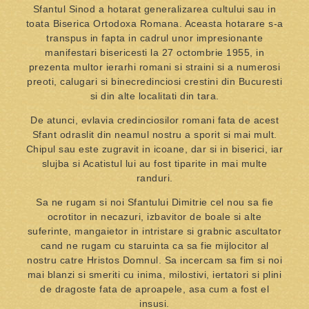
Sfantul Sinod a hotarat generalizarea cultului sau in
toata Biserica Ortodoxa Romana. Aceasta hotarare s-a
transpus in fapta in cadrul unor impresionante
manifestari bisericesti la 27 octombrie 1955, in
prezenta multor ierarhi romani si straini si a numerosi
preoti, calugari si binecredinciosi crestini din Bucuresti
si din alte localitati din tara.
De atunci, evlavia credinciosilor romani fata de acest
Sfant odraslit din neamul nostru a sporit si mai mult.
Chipul sau este zugravit in icoane, dar si in biserici, iar
slujba si Acatistul lui au fost tiparite in mai multe
randuri.
Sa ne rugam si noi Sfantului Dimitrie cel nou sa fie
ocrotitor in necazuri, izbavitor de boale si alte
suferinte, mangaietor in intristare si grabnic ascultator
cand ne rugam cu staruinta ca sa fie mijlocitor al
nostru catre Hristos Domnul. Sa incercam sa fim si noi
mai blanzi si smeriti cu inima, milostivi, iertatori si plini
de dragoste fata de aproapele, asa cum a fost el
insusi.