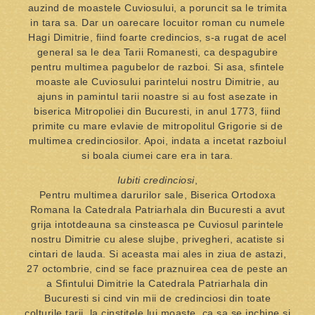
auzind de moastele Cuviosului, a poruncit sa le trimita
in tara sa. Dar un oarecare locuitor roman cu numele
Hagi Dimitrie, fiind foarte credincios, s-a rugat de acel
general sa le dea Tarii Romanesti, ca despagubire
pentru multimea pagubelor de razboi. Si asa, sfintele
moaste ale Cuviosului parintelui nostru Dimitrie, au
ajuns in pamintul tarii noastre si au fost asezate in
biserica Mitropoliei din Bucuresti, in anul 1773, fiind
primite cu mare evlavie de mitropolitul Grigorie si de
multimea credinciosilor. Apoi, indata a incetat razboiul
si boala ciumei care era in tara.
Iubiti credinciosi
,
Pentru multimea darurilor sale, Biserica Ortodoxa
Romana la Catedrala Patriarhala din Bucuresti a avut
grija intotdeauna sa cinsteasca pe Cuviosul parintele
nostru Dimitrie cu alese slujbe, privegheri, acatiste si
cintari de lauda. Si aceasta mai ales in ziua de astazi,
27 octombrie, cind se face praznuirea cea de peste an
a Sfintului Dimitrie la Catedrala Patriarhala din
Bucuresti si cind vin mii de credinciosi din toate
colturile tarii, la cinstitele lui moaste, ca sa se inchine si