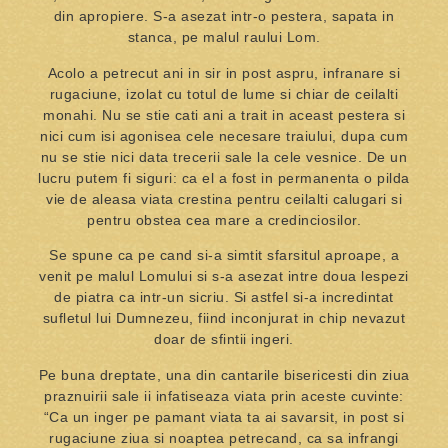
din apropiere. S-a asezat intr-o pestera, sapata in
stanca, pe malul raului Lom.
Acolo a petrecut ani in sir in post aspru, infranare si
rugaciune, izolat cu totul de lume si chiar de ceilalti
monahi. Nu se stie cati ani a trait in aceast pestera si
nici cum isi agonisea cele necesare traiului, dupa cum
nu se stie nici data trecerii sale la cele vesnice. De un
lucru putem fi siguri: ca el a fost in permanenta o pilda
vie de aleasa viata crestina pentru ceilalti calugari si
pentru obstea cea mare a credinciosilor.
Se spune ca pe cand si-a simtit sfarsitul aproape, a
venit pe malul Lomului si s-a asezat intre doua lespezi
de piatra ca intr-un sicriu. Si astfel si-a incredintat
sufletul lui Dumnezeu, fiind inconjurat in chip nevazut
doar de sfintii ingeri.
Pe buna dreptate, una din cantarile bisericesti din ziua
praznuirii sale ii infatiseaza viata prin aceste cuvinte:
“Ca un inger pe pamant viata ta ai savarsit, in post si
rugaciune ziua si noaptea petrecand, ca sa infrangi