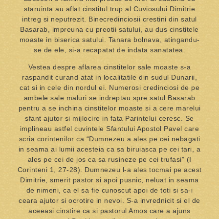
staruinta au aflat cinstitul trup al Cuviosului Dimitrie
intreg si neputrezit. Binecredinciosii crestini din satul
Basarab, impreuna cu preotii satului, au dus cinstitele
moaste in biserica satului. Tanara bolnava, atingandu-
se de ele, si-a recapatat de indata sanatatea.
Vestea despre aflarea cinstitelor sale moaste s-a
raspandit curand atat in localitatile din sudul Dunarii,
cat si in cele din nordul ei. Numerosi credinciosi de pe
ambele sale maluri se indreptau spre satul Basarab
pentru a se inchina cinstitelor moaste si a cere marelui
sfant ajutor si mijlocire in fata Parintelui ceresc. Se
implineau astfel cuvintele Sfantului Apostol Pavel care
scria corintenilor ca “Dumnezeu a ales pe cei nebagati
in seama ai lumii acesteia ca sa biruiasca pe cei tari, a
ales pe cei de jos ca sa rusineze pe cei trufasi” (I
Corinteni 1, 27-28). Dumnezeu l-a ales tocmai pe acest
Dimitrie, smerit pastor si apoi pusnic, neluat in seama
de nimeni, ca el sa fie cunoscut apoi de toti si sa-i
ceara ajutor si ocrotire in nevoi. S-a invrednicit si el de
aceeasi cinstire ca si pastorul Amos care a ajuns