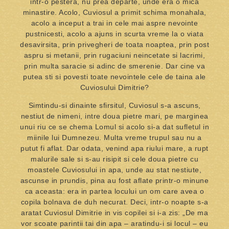
intr-o pestera, nu prea departe, unde era o mica
minastire. Acolo, Cuviosul a primit schima monahala,
acolo a inceput a trai in cele mai aspre nevointe
pustnicesti, acolo a ajuns in scurta vreme la o viata
desavirsita, prin privegheri de toata noaptea, prin post
aspru si metanii, prin rugaciuni neincetate si lacrimi,
prin multa saracie si adinc de smerenie. Dar cine va
putea sti si povesti toate nevointele cele de taina ale
Cuviosului Dimitrie?
Simtindu-si dinainte sfirsitul, Cuviosul s-a ascuns,
nestiut de nimeni, intre doua pietre mari, pe marginea
unui riu ce se chema Lomul si acolo si-a dat sufletul in
miinile lui Dumnezeu. Multa vreme trupul sau nu a
putut fi aflat. Dar odata, venind apa riului mare, a rupt
malurile sale si s-au risipit si cele doua pietre cu
moastele Cuviosului in apa, unde au stat nestiute,
ascunse in prundis, pina au fost aflate printr-o minune
ca aceasta: era in partea locului un om care avea o
copila bolnava de duh necurat. Deci, intr-o noapte s-a
aratat Cuviosul Dimitrie in vis copilei si i-a zis: „De ma
vor scoate parintii tai din apa – aratindu-i si locul – eu