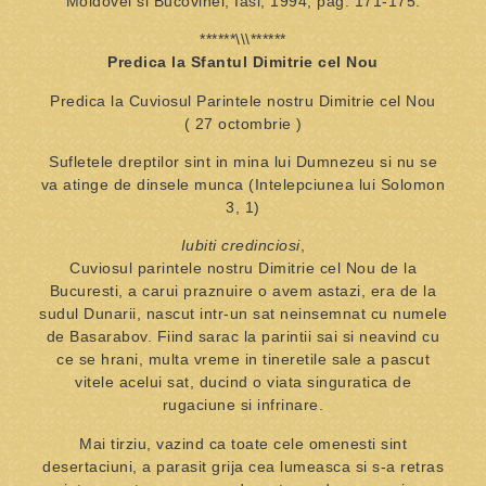
Moldovei si Bucovinei, Iasi, 1994, pag. 171-175.
******\\\******
Predica la Sfantul Dimitrie cel Nou
Predica la Cuviosul Parintele nostru Dimitrie cel Nou
( 27 octombrie )
Sufletele dreptilor sint in mina lui Dumnezeu si nu se
va atinge de dinsele munca (Intelepciunea lui Solomon
3, 1)
Iubiti credinciosi
,
Cuviosul parintele nostru Dimitrie cel Nou de la
Bucuresti, a carui praznuire o avem astazi, era de la
sudul Dunarii, nascut intr-un sat neinsemnat cu numele
de Basarabov. Fiind sarac la parintii sai si neavind cu
ce se hrani, multa vreme in tineretile sale a pascut
vitele acelui sat, ducind o viata singuratica de
rugaciune si infrinare.
Mai tirziu, vazind ca toate cele omenesti sint
desertaciuni, a parasit grija cea lumeasca si s-a retras