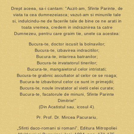
Drept aceea, sa-i cantam: “Auzit-am, Sfinte Parinte, de
viata ta cea dumnezeiasca; vazut-am si minunile tale
si, indulcindu-ne de facerile tale de bine ce ne arati in
toata vremea, credem in indraznirea ta catre
Dumnezeu, pentru care graim tie, unele ca acestea:
Bucura-te, doctor iscusit la bolnavilor;
Bucura-te, izbavirea indracitilor;
Bucura-te, intarirea batranilor;
Bucura-te invatatorul tinerilor;
Bucura-te, mangaietorul celor intristati;
Bucura-te grabnic ascultator al celor ce se roaga;
Bucura-te izbavitorul celor ce sunt in primejdii;
Bucura-te, noule invatator al vietii celei curate;
Bucura-te, facatorule de minuni, Sfinte Parinte
Dimitrie!”
(Din Acatistul sau, icosul 4).
Pr. Prof. Dr. Mircea Pacurariu,
„Sfinti daco-romani si romani”, Editura Mitropoliei