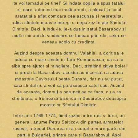
te voi tamadui pe tine!” Si indata copila a spus tatalui
ei, care, adunind mai multi preoti, a plecat la locul
aratat si a aflat comoara cea ascunsa si nepretuita,
adica sfintele moaste intregi si neputrezite ale Sfintului
Dimitrie. Deci, luindu-le, le-a dus in satul Basarabov si
multe minuni de vindecare se faceau prin ele, celor ce
veneau acolo cu credinta.
Auzind despre aceasta domnul Valahiei, a dorit sa le
aduca cu mare cinste in Tara Romaneasca, ca sa le
aiba spre ajutor si mingiiere. Deci, trimitind citiva boieri
si preoti la Basarabov, acestia au incercat sa aduca
moastele Cuviosului peste Dunare, dar nu au putut,
caci sfintul nu a voit sa paraseasca satul sau. Auzind
de aceasta, domnul a poruncit sa se faca, cu a sa
cheltuiala, o frumoasa biserica in Basarabov deasupra
moastelor Sfintului Dimitrie.
Intre anii 1769-1774, fiind razboi intre rusi si turci, un
general, anume Petru Salticov, din partea armatelor
rusesti, a trecut Dunarea si a ocupat o mare parte din
partile Bulgariei, printre care si Basarabovul. Apoi