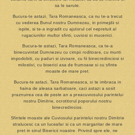
sa le sarute.
Bucura-te astazi, Tara Romaneasca, ca nu te-a trecut
cu vederea Bunul nostru Dumnezeu, in primejdii si
ispite, si te-a ingradit cu ajutorul cel nepretuit al
rugaciunilor multor sfinti, cuviosi si mucenici.
Bucura-te astazi, Tara Romaneasca, ca te-a
binecuvintat Dumnezeu cu cimpii roditoare, cu munti
impodobiti, cu paduri si izvoare, cu fii binecredinciosi si
milostivi, cu biserici asa de frumoase si cu sfinte
moaste de mare pret.
Bucura-te astazi, Tara Romaneasca, si te imbraca in
haina de aleasa sarbatoare, caci astazi a sosit
praznuirea cea de peste an a preacuviosului parintelui
nostru Dimitrie, ocrotitorul poporului nostru
binecredincios.
Sfintele moaste ale Cuviosului parintelui nostru Dimitrie
stralucesc ca un luceafar si ca un margaritar de mare
pret in sinul Bisericii noastre. Privind spre ele, ne