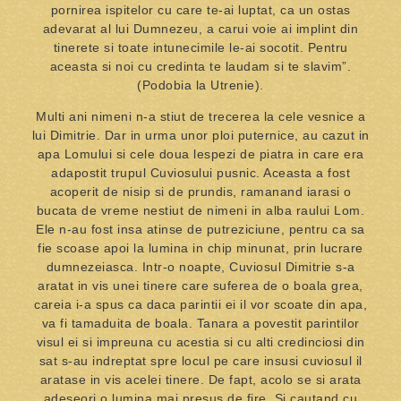
pornirea ispitelor cu care te-ai luptat, ca un ostas
adevarat al lui Dumnezeu, a carui voie ai implint din
tinerete si toate intunecimile le-ai socotit. Pentru
aceasta si noi cu credinta te laudam si te slavim”.
(Podobia la Utrenie).
Multi ani nimeni n-a stiut de trecerea la cele vesnice a
lui Dimitrie. Dar in urma unor ploi puternice, au cazut in
apa Lomului si cele doua lespezi de piatra in care era
adapostit trupul Cuviosului pusnic. Aceasta a fost
acoperit de nisip si de prundis, ramanand iarasi o
bucata de vreme nestiut de nimeni in alba raului Lom.
Ele n-au fost insa atinse de putreziciune, pentru ca sa
fie scoase apoi la lumina in chip minunat, prin lucrare
dumnezeiasca. Intr-o noapte, Cuviosul Dimitrie s-a
aratat in vis unei tinere care suferea de o boala grea,
careia i-a spus ca daca parintii ei il vor scoate din apa,
va fi tamaduita de boala. Tanara a povestit parintilor
visul ei si impreuna cu acestia si cu alti credinciosi din
sat s-au indreptat spre locul pe care insusi cuviosul il
aratase in vis acelei tinere. De fapt, acolo se si arata
adeseori o lumina mai presus de fire. Si cautand cu