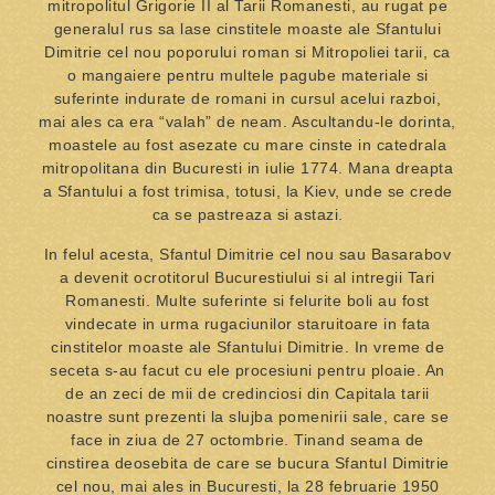
mitropolitul Grigorie II al Tarii Romanesti, au rugat pe
generalul rus sa lase cinstitele moaste ale Sfantului
Dimitrie cel nou poporului roman si Mitropoliei tarii, ca
o mangaiere pentru multele pagube materiale si
suferinte indurate de romani in cursul acelui razboi,
mai ales ca era “valah” de neam. Ascultandu-le dorinta,
moastele au fost asezate cu mare cinste in catedrala
mitropolitana din Bucuresti in iulie 1774. Mana dreapta
a Sfantului a fost trimisa, totusi, la Kiev, unde se crede
ca se pastreaza si astazi.
In felul acesta, Sfantul Dimitrie cel nou sau Basarabov
a devenit ocrotitorul Bucurestiului si al intregii Tari
Romanesti. Multe suferinte si felurite boli au fost
vindecate in urma rugaciunilor staruitoare in fata
cinstitelor moaste ale Sfantului Dimitrie. In vreme de
seceta s-au facut cu ele procesiuni pentru ploaie. An
de an zeci de mii de credinciosi din Capitala tarii
noastre sunt prezenti la slujba pomenirii sale, care se
face in ziua de 27 octombrie. Tinand seama de
cinstirea deosebita de care se bucura Sfantul Dimitrie
cel nou, mai ales in Bucuresti, la 28 februarie 1950