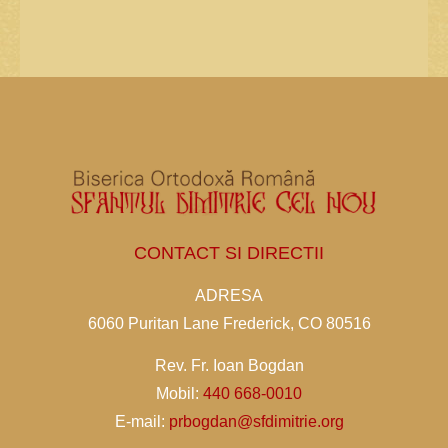
CONTACT SI DIRECTII
ADRESA
6060 Puritan Lane Frederick, CO 80516
Rev. Fr. Ioan Bogdan
Mobil:
440 668-0010
E-mail:
prbogdan@sfdimitrie.org