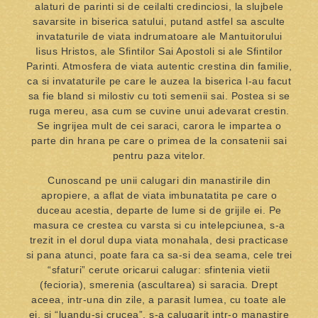
alaturi de parinti si de ceilalti credinciosi, la slujbele
savarsite in biserica satului, putand astfel sa asculte
invataturile de viata indrumatoare ale Mantuitorului
Iisus Hristos, ale Sfintilor Sai Apostoli si ale Sfintilor
Parinti. Atmosfera de viata autentic crestina din familie,
ca si invataturile pe care le auzea la biserica l-au facut
sa fie bland si milostiv cu toti semenii sai. Postea si se
ruga mereu, asa cum se cuvine unui adevarat crestin.
Se ingrijea mult de cei saraci, carora le impartea o
parte din hrana pe care o primea de la consatenii sai
pentru paza vitelor.
Cunoscand pe unii calugari din manastirile din
apropiere, a aflat de viata imbunatatita pe care o
duceau acestia, departe de lume si de grijile ei. Pe
masura ce crestea cu varsta si cu intelepciunea, s-a
trezit in el dorul dupa viata monahala, desi practicase
si pana atunci, poate fara ca sa-si dea seama, cele trei
“sfaturi” cerute oricarui calugar: sfintenia vietii
(fecioria), smerenia (ascultarea) si saracia. Drept
aceea, intr-una din zile, a parasit lumea, cu toate ale
ei, si “luandu-si crucea”, s-a calugarit intr-o manastire