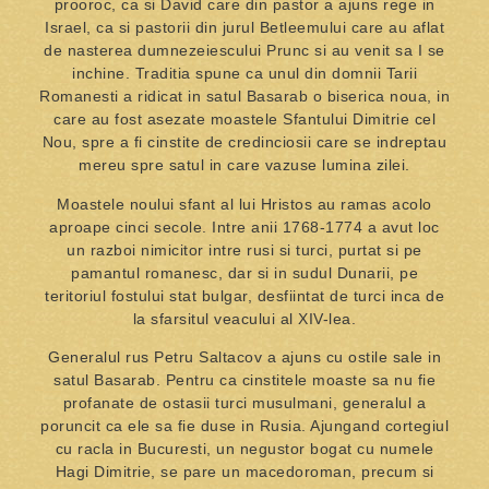
prooroc, ca si David care din pastor a ajuns rege in
Israel, ca si pastorii din jurul Betleemului care au aflat
de nasterea dumnezeiescului Prunc si au venit sa I se
inchine. Traditia spune ca unul din domnii Tarii
Romanesti a ridicat in satul Basarab o biserica noua, in
care au fost asezate moastele Sfantului Dimitrie cel
Nou, spre a fi cinstite de credinciosii care se indreptau
mereu spre satul in care vazuse lumina zilei.
Moastele noului sfant al lui Hristos au ramas acolo
aproape cinci secole. Intre anii 1768-1774 a avut loc
un razboi nimicitor intre rusi si turci, purtat si pe
pamantul romanesc, dar si in sudul Dunarii, pe
teritoriul fostului stat bulgar, desfiintat de turci inca de
la sfarsitul veacului al XIV-lea.
Generalul rus Petru Saltacov a ajuns cu ostile sale in
satul Basarab. Pentru ca cinstitele moaste sa nu fie
profanate de ostasii turci musulmani, generalul a
poruncit ca ele sa fie duse in Rusia. Ajungand cortegiul
cu racla in Bucuresti, un negustor bogat cu numele
Hagi Dimitrie, se pare un macedoroman, precum si