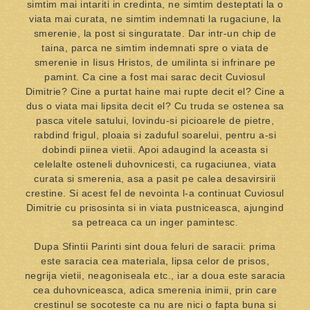
simtim mai intariti in credinta, ne simtim desteptati la o
viata mai curata, ne simtim indemnati la rugaciune, la
smerenie, la post si singuratate. Dar intr-un chip de
taina, parca ne simtim indemnati spre o viata de
smerenie in Iisus Hristos, de umilinta si infrinare pe
pamint. Ca cine a fost mai sarac decit Cuviosul
Dimitrie? Cine a purtat haine mai rupte decit el? Cine a
dus o viata mai lipsita decit el? Cu truda se ostenea sa
pasca vitele satului, lovindu-si picioarele de pietre,
rabdind frigul, ploaia si zaduful soarelui, pentru a-si
dobindi piinea vietii. Apoi adaugind la aceasta si
celelalte osteneli duhovnicesti, ca rugaciunea, viata
curata si smerenia, asa a pasit pe calea desavirsirii
crestine. Si acest fel de nevointa l-a continuat Cuviosul
Dimitrie cu prisosinta si in viata pustniceasca, ajungind
sa petreaca ca un inger pamintesc.
Dupa Sfintii Parinti sint doua feluri de saracii: prima
este saracia cea materiala, lipsa celor de prisos,
negrija vietii, neagoniseala etc., iar a doua este saracia
cea duhovniceasca, adica smerenia inimii, prin care
crestinul se socoteste ca nu are nici o fapta buna si